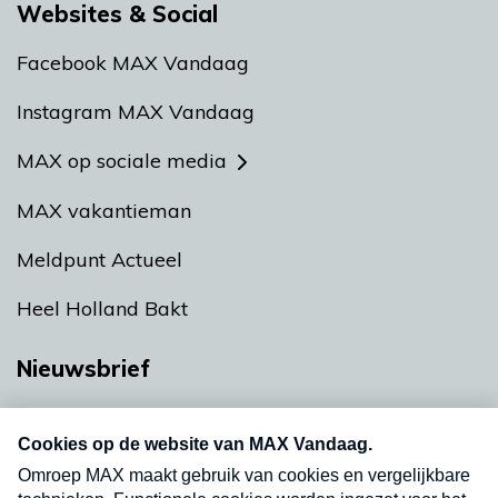
Websites & Social
Facebook MAX Vandaag
Instagram MAX Vandaag
MAX op sociale media
MAX vakantieman
Meldpunt Actueel
Heel Holland Bakt
Nieuwsbrief
Neem hier een gratis abonnement op onze
nieuwsbrief. Elke vrijdag- en dinsdagochtend in
uw mailbox.