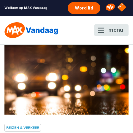
NPO S
Omroep 
Word lid
Welkom op MAX Vandaag
menu
REIZEN & VERKEER