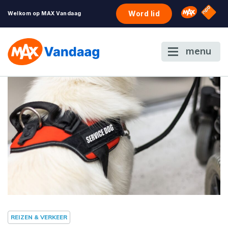
NPO S
Omroep 
Word lid
Welkom op MAX Vandaag
menu
REIZEN & VERKEER