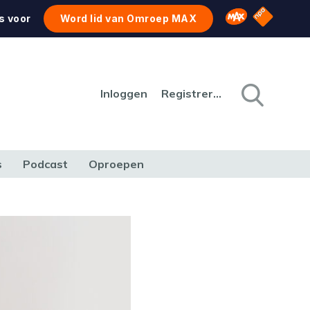
NPO Star
Omroep MAX
s voor
Word lid van Omroep MAX
Inloggen
Registreren
s
Podcast
Oproepen
CULTUUR
NATUUR & MILIEU
REIZEN & VERKEER