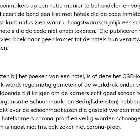
hoonmakers op een nette manier te behandelen en volg
ceert de bond een lijst met hotels die de code inmid
jst kunt u dus zien waar u hoogstwaarschijnlijk een s
 hotels die de code niet ondertekenen. “Die publiceren 
ies: boek daar geen kamer tot de hotels hun verant
en.”
ten bij het boeken van een hotel, is of deze het OSB-
rk wordt regelmatig gemeten of de werkdruk onder s
voldoende tijd krijgen om de kamers echt goed schoon
ganisatie Schoonmaak- en Bedrijfsdiensten) hebben 
kt over de schoonmaakeisen die gesteld worden met 
 hotelkamers corona-proof en veilig worden schoon
is naast niet fris, ook zeker niet corona-proof.