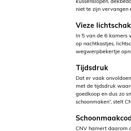
kussenslopen, dekbedo
niet te zijn vervangen 
Vieze lichtscha
In 5 van de 6 kamers 
op nachtkastjes, lichts
wegwerpbekertje opni
Tijdsdruk
Dat er vaak onvoldoe
met de tijdsdruk waar
goedkoop en dus zo sne
schoonmaken”, stelt 
Schoonmaakco
CNV hamert daarom al