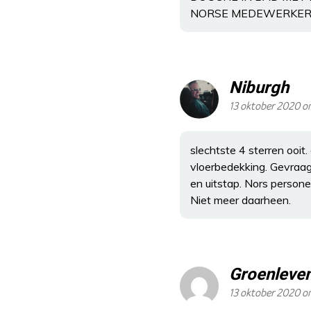
NORSE MEDEWERKERS
Niburgh
13 oktober 2020 om
slechtste 4 sterren ooi
vloerbedekking. Gevraa
en uitstap. Nors persone
Niet meer daarheen.
Groenleve
13 oktober 2020 o