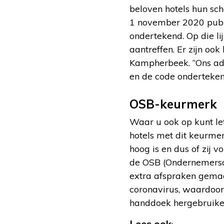
beloven hotels hun sc
1 november 2020 publi
ondertekend. Op die li
aantreffen. Er zijn ook
Kampherbeek. “Ons adv
en de code onderteken
OSB-keurmerk
Waar u ook op kunt let
hotels met dit keurme
hoog is en dus of zij 
de OSB (Ondernemersor
extra afspraken gemaa
coronavirus, waardoor
handdoek hergebruiken 
Lees ook