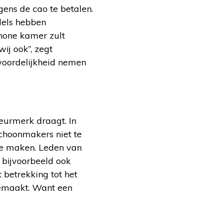
ens de cao te betalen.
dels hebben
chone kamer zult
wij ook”, zegt
woordelijkheid nemen
keurmerk draagt. In
choonmakers niet te
 te maken. Leden van
bijvoorbeeld ook
betrekking tot het
gemaakt. Want een