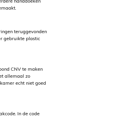
eerdere handdoeken
gemaakt.
eringen teruggevonden
r gebruikte plastic
akbond CNV te maken
et allemaal zo
 kamer echt niet goed
kcode. In de code