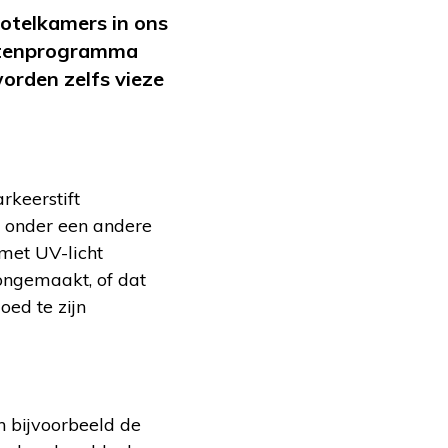
hotelkamers in ons
tenprogramma
orden zelfs vieze
rkeerstift
t onder een andere
met UV-licht
oongemaakt, of dat
oed te zijn
 bijvoorbeeld de