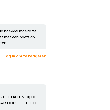
zie hoeveel moeite ze
iet met een poetslap
aten.
Log in om te reageren
ELF HALEN BIJ DE
AAR DOUCHE..TOCH