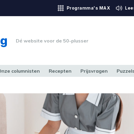
Programma's MAX
Lee
Dé website voor de 50-plusser
Onze columnisten
Recepten
Prijsvragen
Puzzel
ERK & RECHT
GEZONDHEID & SPORT
HUIS, TUIN & HOBBY
MEDIA & 