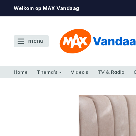
Welkom op MAX Vandaag
menu
Home
Thema’s
Video’s
TV & Radio
CONSUMENT
ETEN & DRINKEN
FAMILIE & RELATIE
GELD, W
TERUG NAAR TOEN