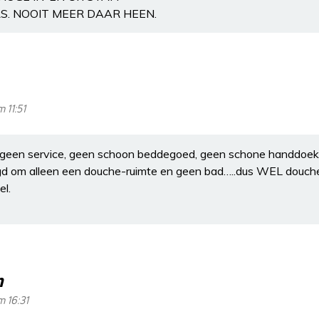
. NOOIT MEER DAAR HEEN.
 11:51
t. geen service, geen schoon beddegoed, geen schone handdoeke
gd om alleen een douche-ruimte en geen bad…..dus WEL douch
el.
n
m 16:31