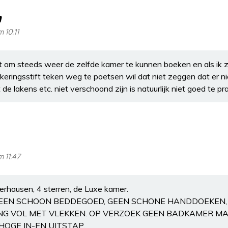
n
 10:11
ukt om steeds weer de zelfde kamer te kunnen boeken en als ik 
ringsstift teken weg te poetsen wil dat niet zeggen dat er n
e lakens etc. niet verschoond zijn is natuurlijk niet goed te pr
m 11:47
erhausen, 4 sterren, de Luxe kamer.
GEEN SCHOON BEDDEGOED, GEEN SCHONE HANDDOEKEN, Z
NG VOL MET VLEKKEN. OP VERZOEK GEEN BADKAMER M
HOGE IN-EN UITSTAP.