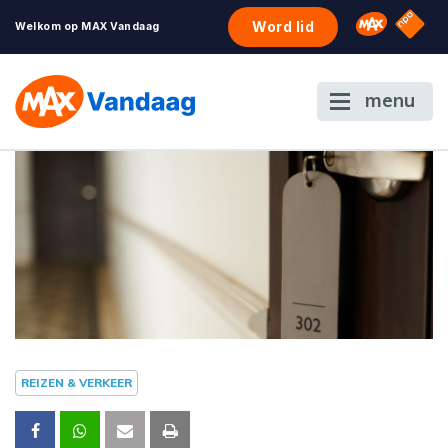
NPO S
Omroep 
Word lid
Welkom op MAX Vandaag
menu
REIZEN & VERKEER