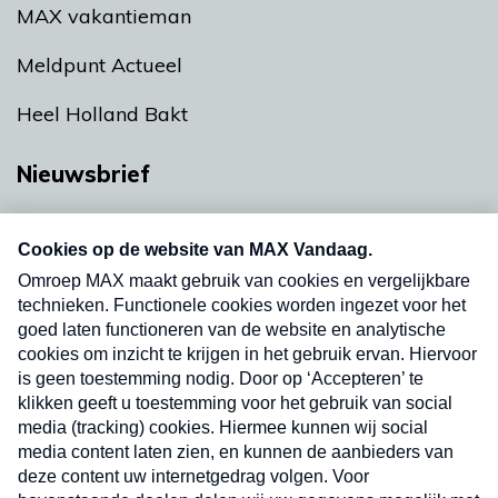
MAX vakantieman
Meldpunt Actueel
Heel Holland Bakt
Nieuwsbrief
Neem hier een gratis abonnement op onze
nieuwsbrief. Elke vrijdag- en dinsdagochtend in
uw mailbox.
Verzend