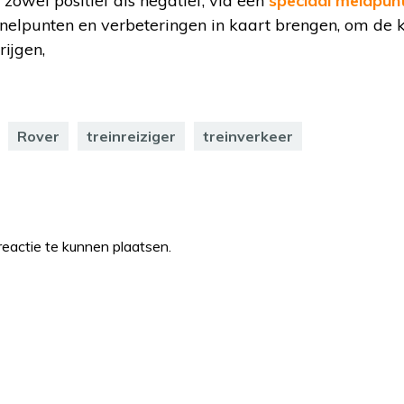
 zowel positief als negatief, via een
speciaal meldpun
 knelpunten en verbeteringen in kaart brengen, om de 
rijgen,
Rover
treinreiziger
treinverkeer
eactie te kunnen plaatsen.