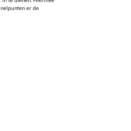
t
in te dienen. Hiermee
knelpunten er de