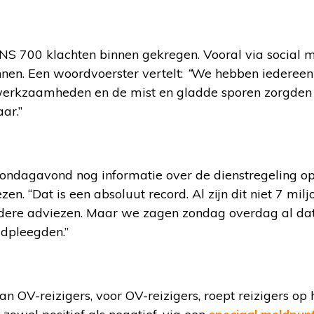
NS 700 klachten binnen gekregen. Vooral via social
nen. Een woordvoerster vertelt:
“
We hebben iedereen i
 werkzaamheden en de mist en gladde sporen zorgden
ar.”
ndagavond nog informatie over de dienstregeling o
en. “Dat is een absoluut record. Al zijn dit niet 7 mi
dere adviezen. Maar we zagen zondag overdag al dat
dpleegden.”
an OV-reizigers, voor OV-reizigers, roept reizigers o