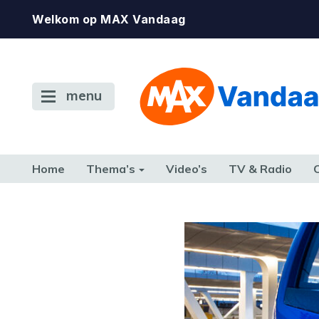
Welkom op MAX Vandaag
menu
Home
Thema’s
Video’s
TV & Radio
CONSUMENT
ETEN & DRINKEN
FAMILIE & RELATIE
GELD, W
TERUG NAAR TOEN