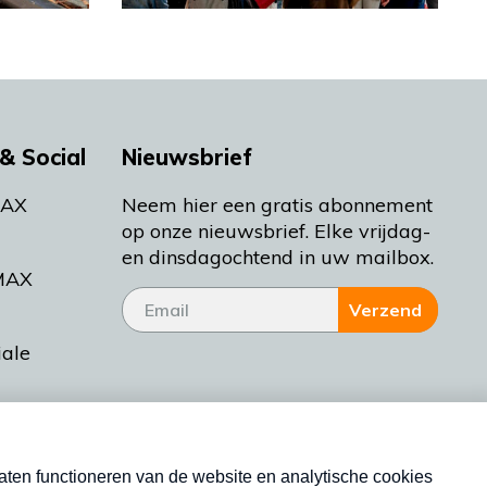
& Social
Nieuwsbrief
MAX
Neem hier een gratis abonnement
op onze nieuwsbrief. Elke vrijdag-
en dinsdagochtend in uw mailbox.
MAX
Verzend
iale
tieman
ctueel