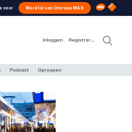
NPO Star
Omroep MAX
s voor
Word lid van Omroep MAX
Inloggen
Registreren
s
Podcast
Oproepen
CULTUUR
NATUUR & MILIEU
REIZEN & VERKEER