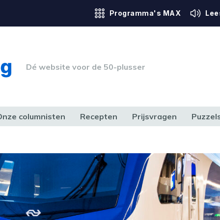
Programma's MAX
Lee
Dé website voor de 50-plusser
Onze columnisten
Recepten
Prijsvragen
Puzzel
ERK & RECHT
GEZONDHEID & SPORT
HUIS, TUIN & HOBBY
MEDIA & 