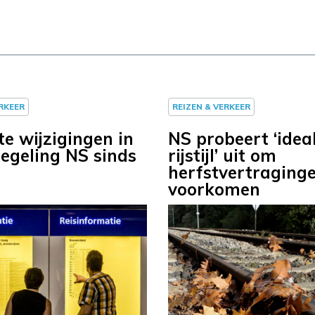
ERKEER
REIZEN & VERKEER
te wijzigingen in
NS probeert ‘idea
regeling NS sinds
rijstijl’ uit om
herfstvertraginge
voorkomen