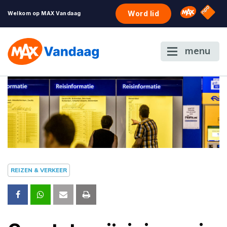
NPO S
Omroep 
Word lid
Welkom op MAX Vandaag
menu
REIZEN & VERKEER