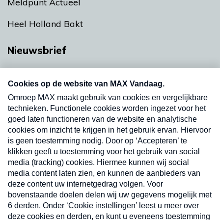
Meldpunt Actueel
Heel Holland Bakt
Nieuwsbrief
Neem hier een gratis abonnement op onze
nieuwsbrief. Elke vrijdag- en dinsdagochtend in
uw mailbox.
Verzend
Nieuwsbrief