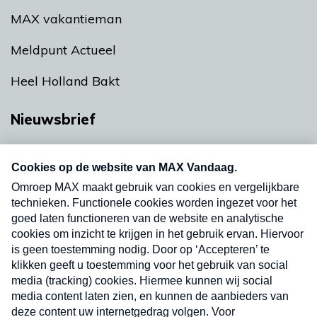
MAX vakantieman
Meldpunt Actueel
Heel Holland Bakt
Nieuwsbrief
Neem hier een gratis abonnement op onze
nieuwsbrief. Elke vrijdag- en dinsdagochtend in
uw mailbox.
Verzend