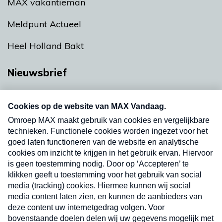
MAX vakantieman
Meldpunt Actueel
Heel Holland Bakt
Nieuwsbrief
Neem hier een gratis abonnement op onze
nieuwsbrief. Elke vrijdag- en dinsdagochtend in
uw mailbox.
Verzend