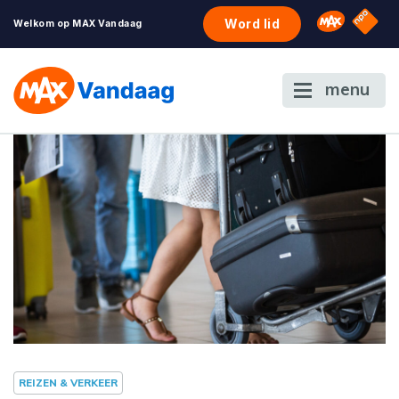
NPO S
Omroep 
Word lid
Welkom op MAX Vandaag
menu
REIZEN & VERKEER