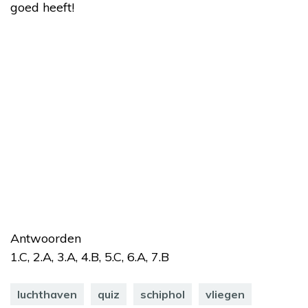
goed heeft!
Antwoorden
1.C, 2.A, 3.A, 4.B, 5.C, 6.A, 7.B
luchthaven
quiz
schiphol
vliegen