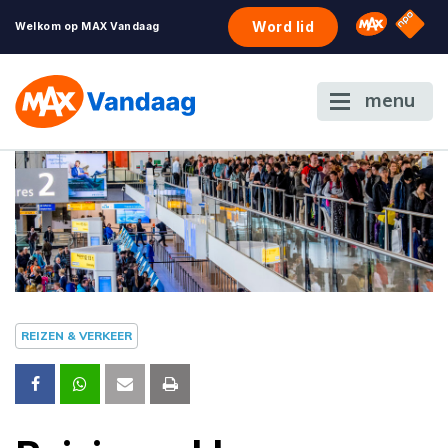
NPO S
Omroep 
Word lid
Welkom op MAX Vandaag
menu
REIZEN & VERKEER