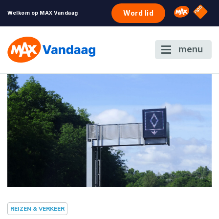
NPO S
Omroep 
Word lid
Welkom op MAX Vandaag
menu
REIZEN & VERKEER