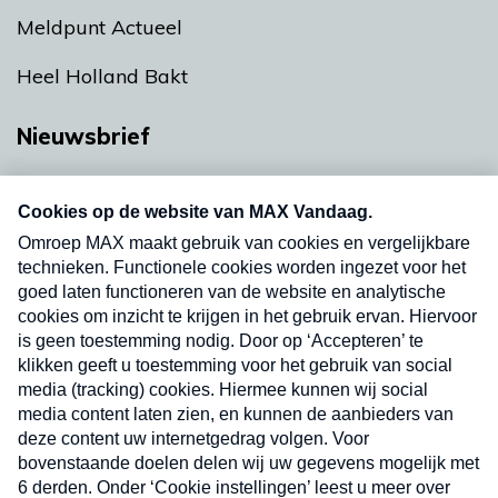
Meldpunt Actueel
Heel Holland Bakt
Nieuwsbrief
Neem hier een gratis abonnement op onze
nieuwsbrief. Elke vrijdag- en dinsdagochtend in
uw mailbox.
Verzend