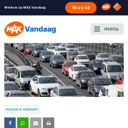
NPO S
Omroep 
Word lid
Welkom op MAX Vandaag
menu
REIZEN & VERKEER