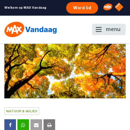
NPO S
Omroep 
Word lid
Welkom op MAX Vandaag
menu
NATUUR & MILIEU