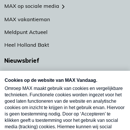
MAX op sociale media
MAX vakantieman
Meldpunt Actueel
Heel Holland Bakt
Nieuwsbrief
Neem hier een gratis abonnement op onze
nieuwsbrief. Elke vrijdag- en dinsdagochtend in
uw mailbox.
Verzend