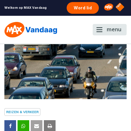
NPO S
Omroep 
Word lid
Welkom op MAX Vandaag
menu
REIZEN & VERKEER