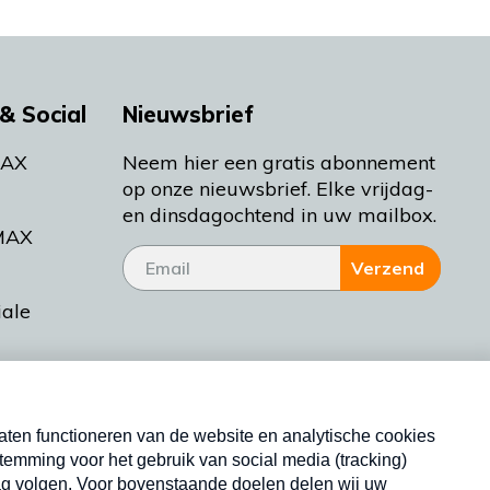
& Social
Nieuwsbrief
MAX
Neem hier een gratis abonnement
op onze nieuwsbrief. Elke vrijdag-
en dinsdagochtend in uw mailbox.
MAX
Verzend
iale
tieman
ctueel
Nieuwsbrief
d Bakt