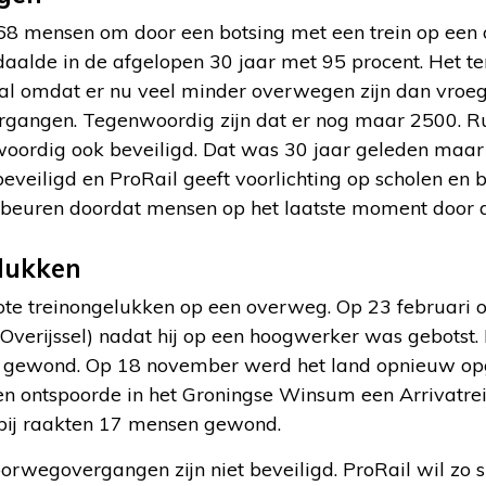
8 mensen om door een botsing met een trein op een 
daalde in de afgelopen 30 jaar met 95 procent. Het t
l omdat er nu veel minder overwegen zijn dan vroeg
rgangen. Tegenwoordig zijn dat er nog maar 2500. R
oordig ook beveiligd. Dat was 30 jaar geleden maa
eveiligd en ProRail geeft voorlichting op scholen en bi
beuren doordat mensen op het laatste moment door 
lukken
ote treinongelukken op een overweg. Op 23 februari 
 (Overijssel) nadat hij op een hoogwerker was gebotst
 gewond. Op 18 november werd het land opnieuw opg
oen ontspoorde in het Groningse Winsum een Arrivatre
ij raakten 17 mensen gewond.
rwegovergangen zijn niet beveiligd. ProRail wil zo s