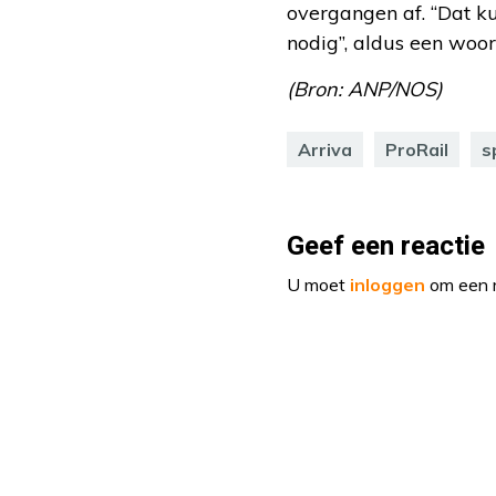
overgangen af. “Dat k
nodig”, aldus een woo
(Bron: ANP/NOS)
Arriva
ProRail
s
Geef een reactie
U moet
inloggen
om een r