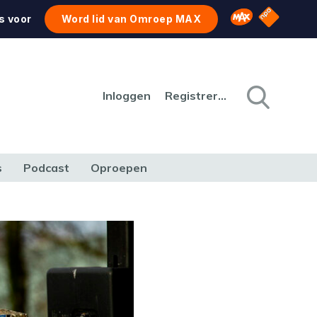
NPO Star
Omroep MAX
s voor
Word lid van Omroep MAX
Inloggen
Registreren
s
Podcast
Oproepen
CULTUUR
NATUUR & MILIEU
REIZEN & VERKEER