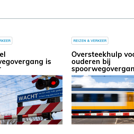
ERKEER
REIZEN & VERKEER
el
Oversteekhulp vo
egovergang is
ouderen bij
r
spoorwegoverga