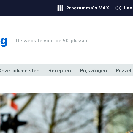
Programma's MAX
Lee
Dé website voor de 50-plusser
Onze columnisten
Recepten
Prijsvragen
Puzzel
ERK & RECHT
GEZONDHEID & SPORT
HUIS, TUIN & HOBBY
MEDIA & 