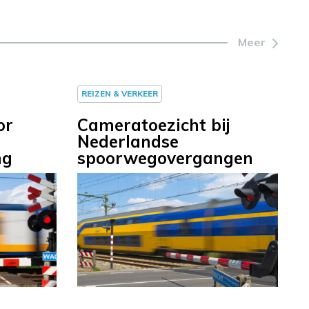
Meer
REIZEN & VERKEER
or
Cameratoezicht bij
Nederlandse
ng
spoorwegovergangen