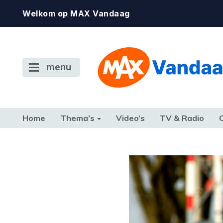
Welkom op MAX Vandaag
menu
Home
Thema’s
Video’s
TV & Radio
CONSUMENT
ETEN & DRINKEN
FAMILIE & RELATIE
GELD, W
TERUG NAAR TOEN