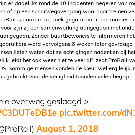
ijn er dagelijks rond de 10 incidenten, negeren van r
nd of op een spoorwegovergang waardoor treinen ver
oRail is daarom op zoek gegaan naar een manier 
ervoor zijn zij een samenwerking aangegaan met onde
f aangegaan. Zonder buurtbewoners te informeren he
gebruikers werd vervolgens 6 weken later gevraagd 
sen lieten weten dat ze echt gingen nadenken bij het 
lijk leidt het ook weer niet te veel af”, zegt ProRail
OS. Sommige mensen vonden de kleur wel erg lelijk,
 is gebruikt voor de veiligheid toonden velen begrip.
ele overweg geslaagd >
co/C3DUTeDB1e
pic.twitter.com/d
@ProRail)
August 1, 2018