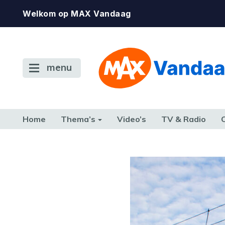
Welkom op MAX Vandaag
menu
Home
Thema’s
Video’s
TV & Radio
CONSUMENT
ETEN & DRINKEN
FAMILIE & RELATIE
GELD, W
TERUG NAAR TOEN