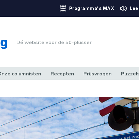
Programma's MAX
Lee
Dé website voor de 50-plusser
Onze columnisten
Recepten
Prijsvragen
Puzzel
ERK & RECHT
GEZONDHEID & SPORT
HUIS, TUIN & HOBBY
MEDIA & 