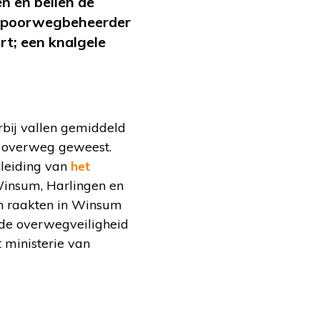
n en bellen de
 Spoorwegbeheerder
rt; een knalgele
rbij vallen gemiddeld
en overweg geweest.
nleiding van
het
Winsum, Harlingen en
n raakten in Winsum
 de overwegveiligheid
t ministerie van