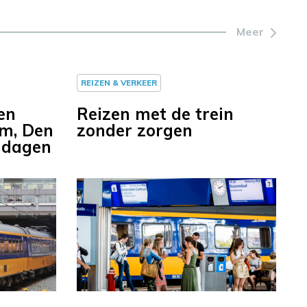
Meer
REIZEN & VERKEER
en
Reizen met de trein
am, Den
zonder zorgen
 dagen