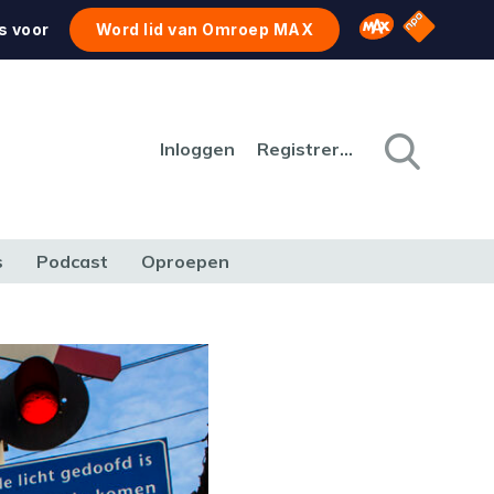
NPO Star
Omroep MAX
s voor
Word lid van Omroep MAX
Inloggen
Registreren
s
Podcast
Oproepen
CULTUUR
NATUUR & MILIEU
REIZEN & VERKEER