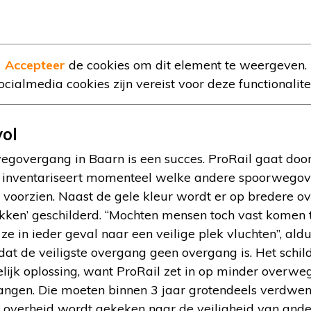
Accepteer
de cookies om dit element te weergeven.
ocialmedia cookies zijn vereist voor deze functionalitei
vol
egovergang in Baarn is een succes. ProRail gaat door
 inventariseert momenteel welke andere spoorwego
 voorzien. Naast de gele kleur wordt er op bredere 
akken’ geschilderd. “Mochten mensen toch vast komen t
e in ieder geval naar een veilige plek vluchten”, ald
at de veiligste overgang geen overgang is. Het schil
elijk oplossing, want ProRail zet in op minder overw
gen. Die moeten binnen 3 jaar grotendeels verdwenen
overheid wordt gekeken naar de veiligheid van and