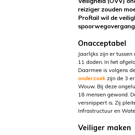
Veiligheid (OVV) on
reiziger zouden mo
ProRail wil de veil
spoorwegovergang. E
Onacceptabel
Jaarlijks zijn er tuss
11 doden. In het afgel
Daarmee is volgens de
onderzoek
zijn de 3 e
Wouw. Bij deze ongel
18 mensen gewond. De 
versnippert is. Zij ple
Infrastructuur en Wate
Veiliger maken