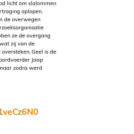
ood licht om slalommen
traging oplopen.
om de overwegen
rzoeksorganisatie
bben ze de overgang
wat zij van de
oversteken. Geel is de
-woordvoerder Jaap
 maar zodra werd
N1veCz6N0