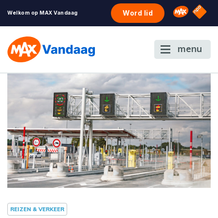
NPO S
Omroep 
Word lid
Welkom op MAX Vandaag
menu
REIZEN & VERKEER