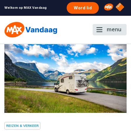
NPO S
Omroep 
Word lid
Welkom op MAX Vandaag
menu
REIZEN & VERKEER