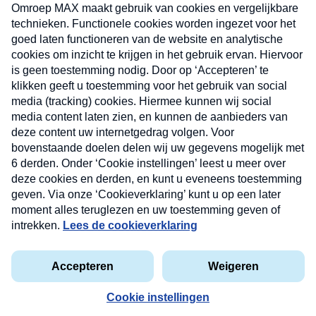
uw mailbox.
Verzend
Nieuwsbrief
Neem hier een gratis abonnement op onze
nieuwsbrief. Elke vrijdag- en dinsdagochtend in uw
mailbox.
Contact
Algemene voorwaarden
Privacyverklaring
Cookieverklaring
Kwetsbaarheid melden
privacyverklaring
Copyright © 2026 MAX Vandaag -
Omroep MAX