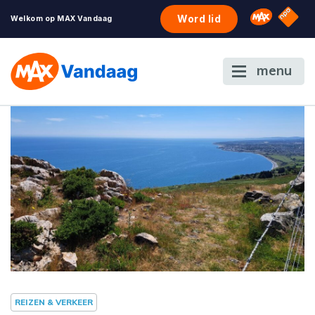
NPO S
Omroep 
Word lid
Welkom op MAX Vandaag
menu
REIZEN & VERKEER