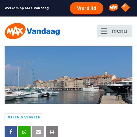
NPO S
Omroep 
Word lid
Welkom op MAX Vandaag
menu
REIZEN & VERKEER