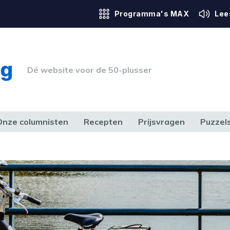
Programma's MAX
Lee
Dé website voor de 50-plusser
Onze columnisten
Recepten
Prijsvragen
Puzzel
ERK & RECHT
GEZONDHEID & SPORT
HUIS, TUIN & HOBBY
MEDIA & 