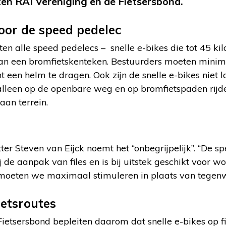
iten RAI Vereniging en de Fietsersbond.
oor de speed pedelec
en alle speed pedelecs – snelle e-bikes die tot 45 k
n van een bromfietskenteken. Bestuurders moeten minim
ht een helm te dragen. Ook zijn de snelle e-bikes niet
alleen op de openbare weg en op bromfietspaden rijden
taan terrein.
ter Steven van Eijck noemt het “onbegrijpelijk”. “De s
j de aanpak van files en is bij uitstek geschikt voor w
 moeten we maximaal stimuleren in plaats van tegen
ietsroutes
Fietsersbond bepleiten daarom dat snelle e-bikes op