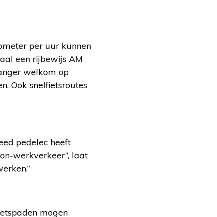
ilometer per uur kunnen
aal een rijbewijs AM
 langer welkom op
. Ook snelfietsroutes
peed pedelec heeft
oon-werkverkeer”, laat
werken.”
 fietspaden mogen