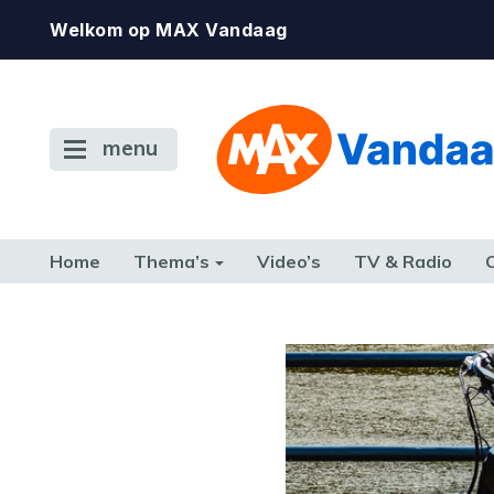
Welkom op MAX Vandaag
menu
Home
Thema’s
Video’s
TV & Radio
CONSUMENT
ETEN & DRINKEN
FAMILIE & RELATIE
GELD, W
TERUG NAAR TOEN