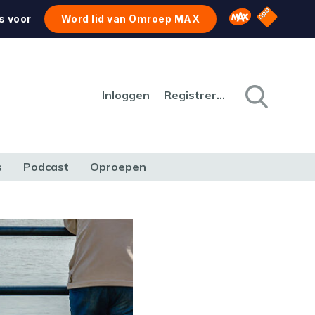
NPO Star
Omroep MAX
s voor
Word lid van Omroep MAX
Inloggen
Registreren
s
Podcast
Oproepen
CULTUUR
NATUUR & MILIEU
REIZEN & VERKEER