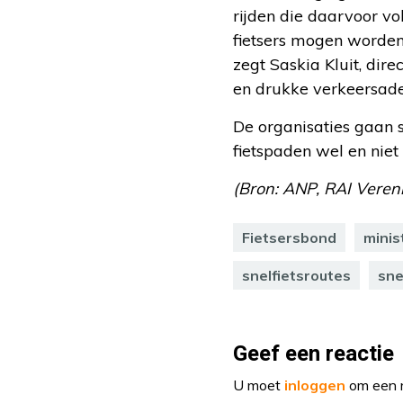
rijden die daarvoor vo
fietsers mogen worden 
zegt Saskia Kluit, dir
en drukke verkeersader
De organisaties gaan s
fietspaden wel en niet 
(Bron: ANP, RAI Vereni
Fietsersbond
minis
snelfietsroutes
sne
Geef een reactie
U moet
inloggen
om een r