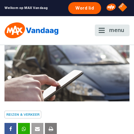
NPO S
Omroep 
Word lid
Welkom op MAX Vandaag
menu
REIZEN & VERKEER