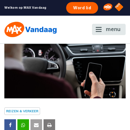
NPO S
Omroep 
Word lid
Welkom op MAX Vandaag
menu
REIZEN & VERKEER