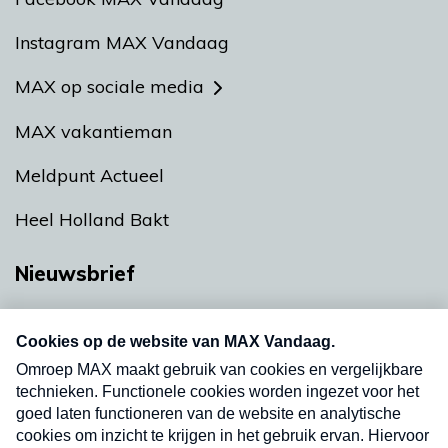
Instagram MAX Vandaag
MAX op sociale media
MAX vakantieman
Meldpunt Actueel
Heel Holland Bakt
Nieuwsbrief
Neem hier een gratis abonnement op onze
nieuwsbrief. Elke vrijdag- en dinsdagochtend in
uw mailbox.
Verzend