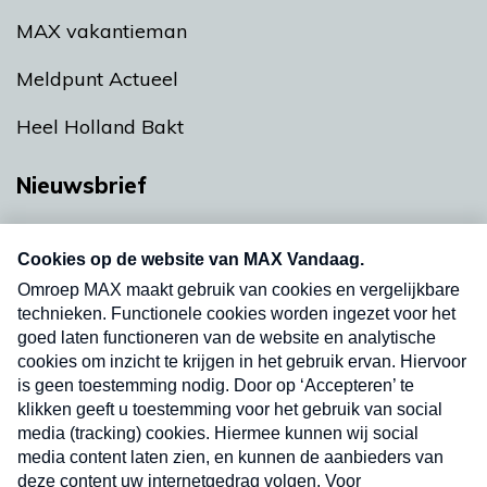
MAX vakantieman
Meldpunt Actueel
Heel Holland Bakt
Nieuwsbrief
Neem hier een gratis abonnement op onze
nieuwsbrief. Elke vrijdag- en dinsdagochtend in
uw mailbox.
Verzend