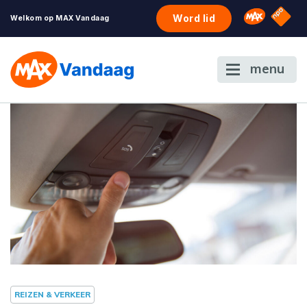
NPO S
Omroep 
Word lid
Welkom op MAX Vandaag
menu
REIZEN & VERKEER