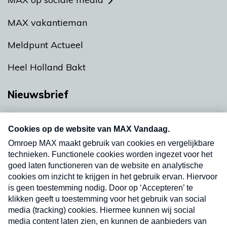
MAX vakantieman
Meldpunt Actueel
Heel Holland Bakt
Nieuwsbrief
Neem hier een gratis abonnement op onze
nieuwsbrief. Elke vrijdag- en dinsdagochtend in
uw mailbox.
Verzend