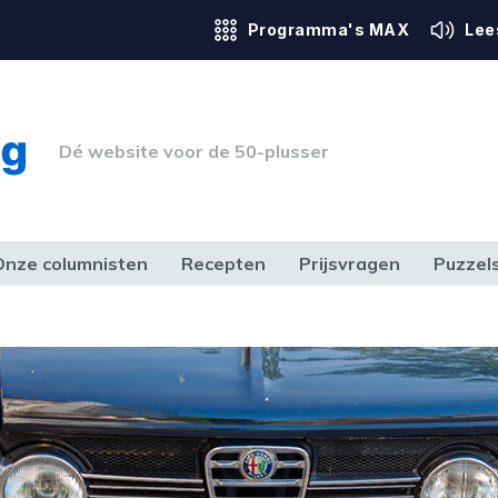
Programma's MAX
Lee
Dé website voor de 50-plusser
Onze columnisten
Recepten
Prijsvragen
Puzzel
ERK & RECHT
GEZONDHEID & SPORT
HUIS, TUIN & HOBBY
MEDIA & 