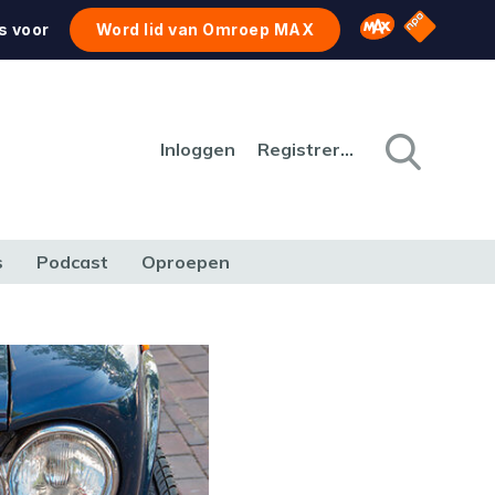
NPO Star
Omroep MAX
s voor
Word lid van Omroep MAX
Inloggen
Registreren
s
Podcast
Oproepen
CULTUUR
NATUUR & MILIEU
REIZEN & VERKEER