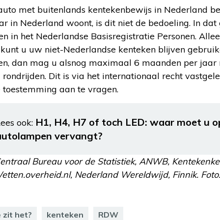
 auto met buitenlands kentekenbewijs in Nederland be
 in Nederland woont, is dit niet de bedoeling. In dat 
ven in het Nederlandse Basisregistratie Personen. Alle
kunt u uw niet-Nederlandse kenteken blijven gebruike
ven, dan mag u alsnog maximaal 6 maanden per jaar 
ondrijden. Dit is via het internationaal recht vastgel
e toestemming aan te vragen.
H1, H4, H7 of toch LED: waar moet u op
ees ook:
autolampen vervangt?
Centraal Bureau voor de Statistiek, ANWB, Kentekenk
ten.overheid.nl, Nederland Wereldwijd, Finnik. Foto:
 zit het?
kenteken
RDW