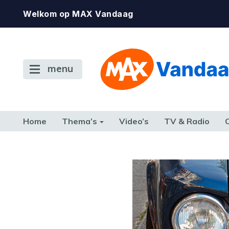
Welkom op MAX Vandaag
menu
Home
Thema’s
Video’s
TV & Radio
CONSUMENT
ETEN & DRINKEN
FAMILIE & RELATIE
GELD, W
TERUG NAAR TOEN