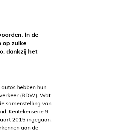
woorden. In de
n op zulke
, dankzij het
e auto’s hebben hun
egverkeer (RDW). Wat
 de samenstelling van
nd. Kentekenserie 9,
aart 2015 ingegaan.
herkennen aan de