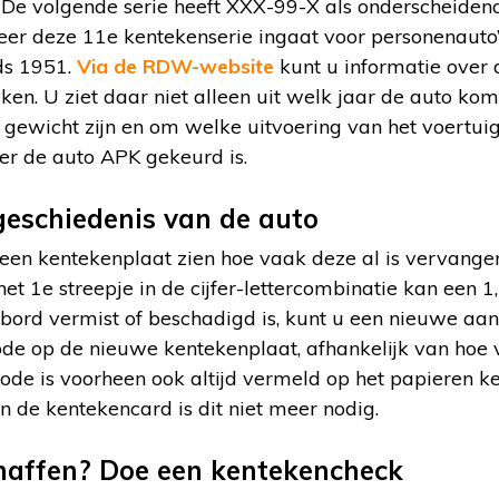
De volgende serie heeft XXX-99-X als onderscheiden
er deze 11e kentekenserie ingaat voor personenauto’
nds 1951.
Via de RDW-website
kunt u informatie over 
en. U ziet daar niet alleen uit welk jaar de auto ko
et gewicht zijn en om welke uitvoering van het voertuig
r de auto APK gekeurd is.
geschiedenis van de auto
een kentekenplaat zien hoe vaak deze al is vervange
t 1e streepje in de cijfer-lettercombinatie kan een 1,
ord vermist of beschadigd is, kunt u een nieuwe aa
ode op de nieuwe kentekenplaat, afhankelijk van hoe 
ode is voorheen ook altijd vermeld op het papieren k
an de kentekencard is dit niet meer nodig.
haffen? Doe een kentekencheck