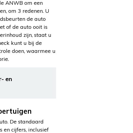
t de ANWB om een
len, om 3 redenen. U
oudsbeurten de auto
 of de auto ooit is
rinhoud zijn, staat u
eck kunt u bij de
ntrole doen, waarmee u
rie.
r- en
oertuigen
uto. De standaard
en cijfers, inclusief