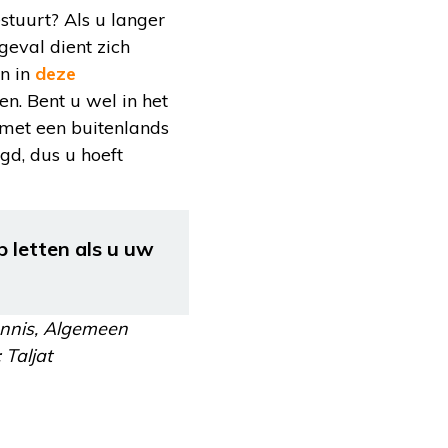
stuurt? Als u langer
geval dient zich
en in
deze
n. Bent u wel in het
met een buitenlands
egd, dus u hoeft
 letten als u uw
ennis, Algemeen
 Taljat