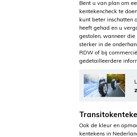
Bent u van plan om e
kentekencheck te doen
kunt beter inschatten 
heeft gehad en u verga
gestolen, wanneer die 
sterker in de onderhan
RDW of bij commerciël
gedetailleerdere inform
L
Transitokenteke
Ook de kleur en opmaa
kentekens in Nederland 