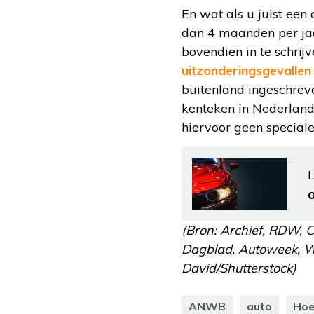
En wat als u juist een
dan 4 maanden per jaar
bovendien in te schrij
uitzonderingsgevallen
buitenland ingeschre
kenteken in Nederland r
hiervoor geen special
L
(Bron: Archief, RDW, 
Dagblad, Autoweek, Wet
David/Shutterstock)
ANWB
auto
Hoe