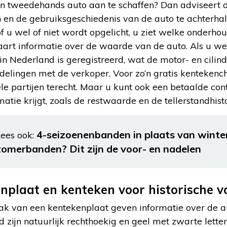
en tweedehands auto aan te schaffen? Dan adviseer
 en de gebruiksgeschiedenis van de auto te achterha
of u wel of niet wordt opgelicht, u ziet welke onderh
art informatie over de waarde van de auto. Als u weet
in Nederland is geregistreerd, wat de motor- en cilinde
delingen met de verkoper. Voor zo’n gratis kentekench
e partijen terecht. Maar u kunt ook een betaalde co
atie krijgt, zoals de restwaarde en de tellerstandhisto
4-seizoenenbanden in plaats van winte
ees ook:
zomerbanden? Dit zijn de voor- en nadelen
nplaat en kenteken voor historische v
k van een kentekenplaat geven informatie over de a
zijn natuurlijk rechthoekig en geel met zwarte letters 