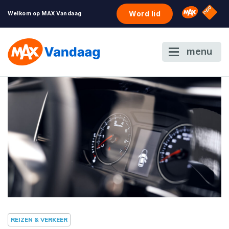
NPO S
Omroep 
Word lid
Welkom op MAX Vandaag
menu
REIZEN & VERKEER