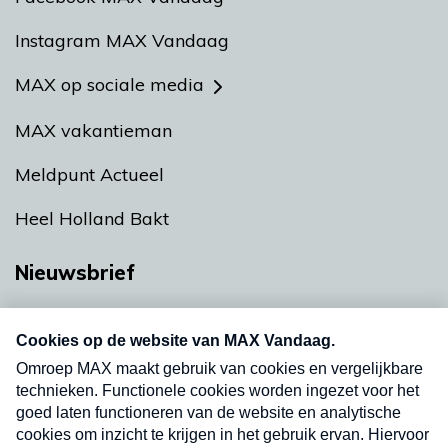
Instagram MAX Vandaag
MAX op sociale media
MAX vakantieman
Meldpunt Actueel
Heel Holland Bakt
Nieuwsbrief
Neem hier een gratis abonnement op onze
nieuwsbrief. Elke vrijdag- en dinsdagochtend in
uw mailbox.
Verzend