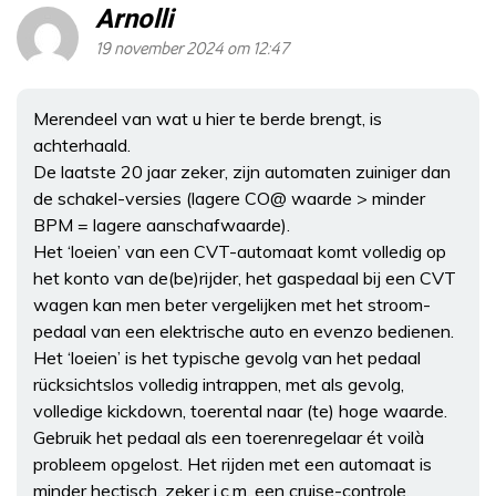
Arnolli
19 november 2024 om 12:47
Merendeel van wat u hier te berde brengt, is
achterhaald.
De laatste 20 jaar zeker, zijn automaten zuiniger dan
de schakel-versies (lagere CO@ waarde > minder
BPM = lagere aanschafwaarde).
Het ‘loeien’ van een CVT-automaat komt volledig op
het konto van de(be)rijder, het gaspedaal bij een CVT
wagen kan men beter vergelijken met het stroom-
pedaal van een elektrische auto en evenzo bedienen.
Het ‘loeien’ is het typische gevolg van het pedaal
rücksichtslos volledig intrappen, met als gevolg,
volledige kickdown, toerental naar (te) hoge waarde.
Gebruik het pedaal als een toerenregelaar ét voilà
probleem opgelost. Het rijden met een automaat is
minder hectisch, zeker i.c.m. een cruise-controle,