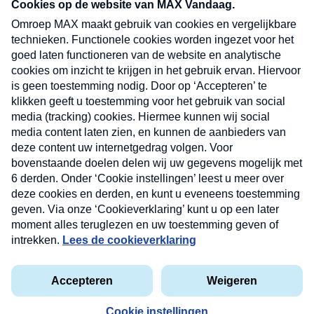
nieuwsbrief. Elke vrijdag- en dinsdagochtend in
uw mailbox.
Verzend
Nieuwsbrief
Neem hier een gratis abonnement op onze
nieuwsbrief. Elke vrijdag- en dinsdagochtend in uw
mailbox.
Contact
Algemene voorwaarden
Privacyverklaring
Cookieverklaring
Kwetsbaarheid melden
privacyverklaring
Copyright © 2026 MAX Vandaag -
Omroep MAX