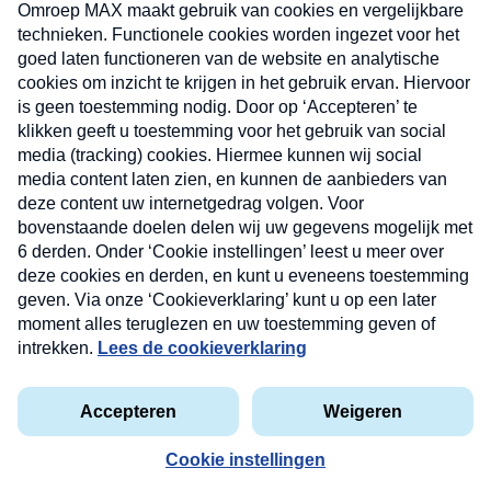
uw mailbox.
Verzend
Nieuwsbrief
Neem hier een gratis abonnement op onze
nieuwsbrief. Elke vrijdag- en dinsdagochtend in uw
mailbox.
Contact
Algemene voorwaarden
Privacyverklaring
Cookieverklaring
Kwetsbaarheid melden
privacyverklaring
Copyright © 2026 MAX Vandaag -
Omroep MAX