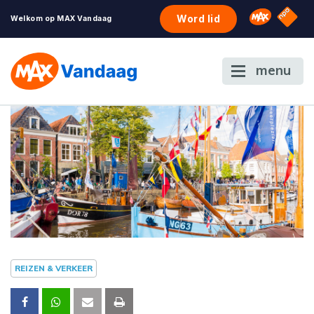
NPO S
Omroep 
Word lid
Welkom op MAX Vandaag
menu
REIZEN & VERKEER