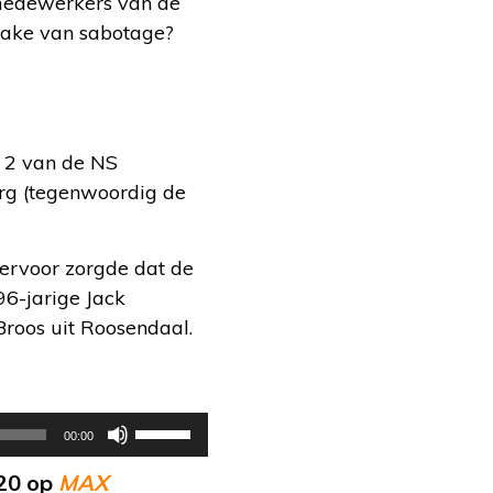
 medewerkers van de
rake van sabotage?
r 2 van de NS
urg (tegenwoordig de
ervoor zorgde dat de
96-jarige Jack
roos uit Roosendaal.
Gebruik
00:00
Omhoog/Omlaag
020 op
MAX
pijltoetsen