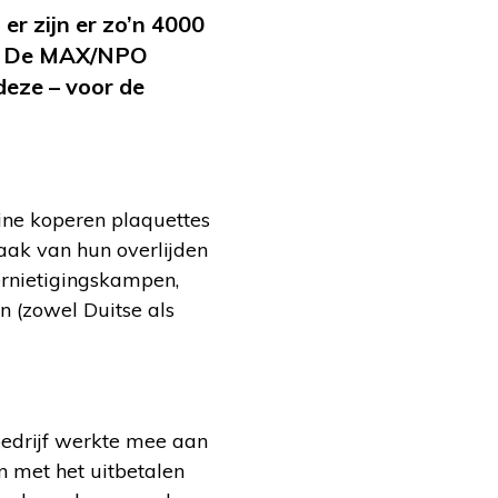
r zijn er zo’n 4000
al. De MAX/NPO
deze – voor de
ine koperen plaquettes
ak van hun overlijden
ernietigingskampen,
(zowel Duitse als
bedrijf werkte mee aan
n met het uitbetalen