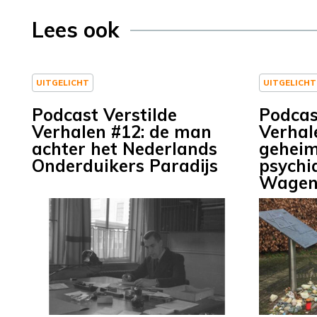
Lees ook
UITGELICHT
UITGELICHT
Podcast Verstilde
Podcas
Verhalen #12: de man
Verhal
achter het Nederlands
geheim
Onderduikers Paradijs
psychia
Wagen