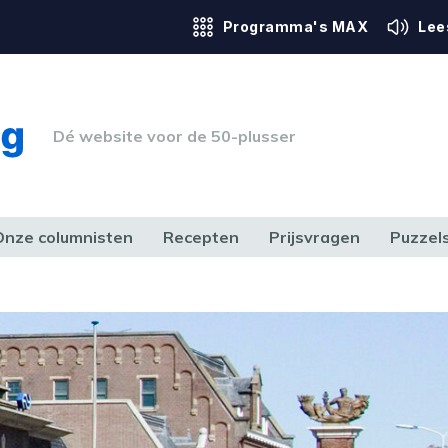
Programma's MAX
Lee
Dé website voor de 50-plusser
Onze columnisten
Recepten
Prijsvragen
Puzzel
ERK & RECHT
GEZONDHEID & SPORT
HUIS, TUIN & HOBBY
MEDIA & 