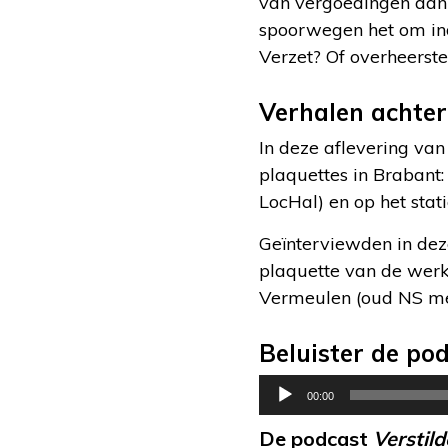
van vergoedingen aan 
spoorwegen het om ind
Verzet? Of overheerste
Verhalen achter
In deze aflevering va
plaquettes in Brabant
LocHal) en op het stat
Geïnterviewden in dez
plaquette van de werkp
Vermeulen (oud NS med
Beluister de pod
Audiospeler
00:00
De podcast
Verstil