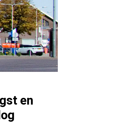
gst en
log