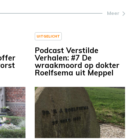
Meer
UITGELICHT
Podcast Verstilde
offer
Verhalen: #7 De
orst
wraakmoord op dokter
Roelfsema uit Meppel