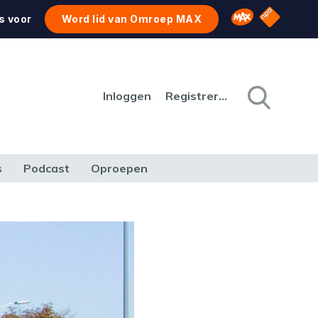
NPO Star
Omroep MAX
s voor
Word lid van Omroep MAX
Inloggen
Registreren
s
Podcast
Oproepen
CULTUUR
NATUUR & MILIEU
REIZEN & VERKEER