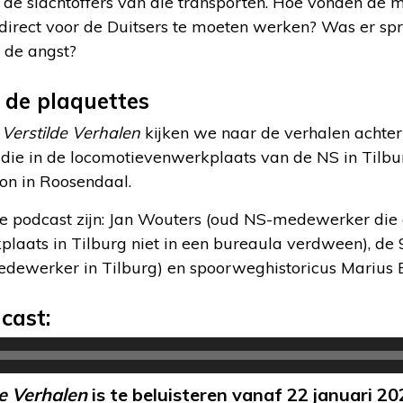
de slachtoffers van die transporten. Hoe vonden de
irect voor de Duitsers te moeten werken? Was er sp
 de angst?
 de plaquettes
n
Verstilde Verhalen
kijken we naar de verhalen achte
: die in de locomotievenwerkplaats van de NS in Tilb
ion in Roosendaal.
e podcast zijn: Jan Wouters (oud NS-medewerker die 
laats in Tilburg niet in een bureaula verdween), de 
ewerker in Tilburg) en spoorweghistoricus Marius B
cast:
de Verhalen
is te beluisteren vanaf 22 januari 2