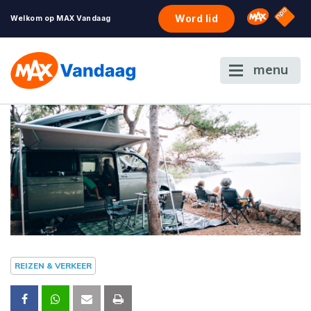
NPO S
Omroep 
Word lid
Welkom op MAX Vandaag
menu
REIZEN & VERKEER