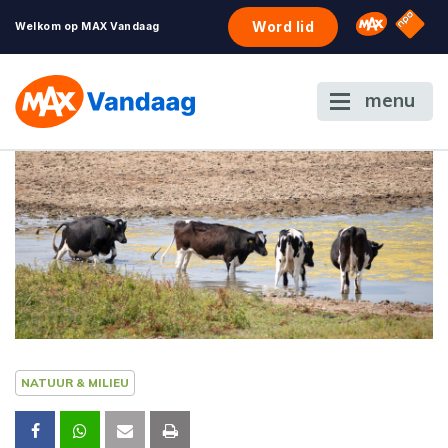
NPO S
Omroep 
Word lid
Welkom op MAX Vandaag
menu
NATUUR & MILIEU