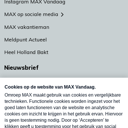
Instagram MAX Vandaag
MAX op sociale media
MAX vakantieman
Meldpunt Actueel
Heel Holland Bakt
Nieuwsbrief
Neem hier een gratis abonnement op onze
nieuwsbrief. Elke vrijdag- en dinsdagochtend in
uw mailbox.
Verzend