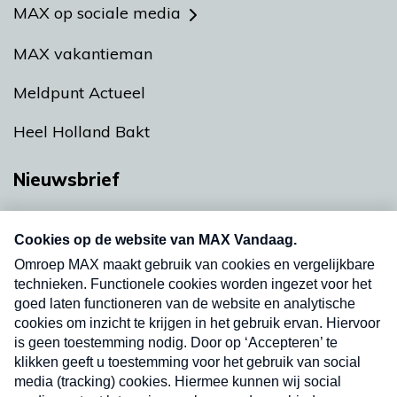
MAX op sociale media
MAX vakantieman
Meldpunt Actueel
Heel Holland Bakt
Nieuwsbrief
Neem hier een gratis abonnement op onze
nieuwsbrief. Elke vrijdag- en dinsdagochtend in
uw mailbox.
Verzend