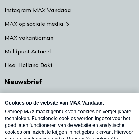
Instagram MAX Vandaag
MAX op sociale media
MAX vakantieman
Meldpunt Actueel
Heel Holland Bakt
Nieuwsbrief
Neem hier een gratis abonnement op onze
nieuwsbrief. Elke vrijdag- en dinsdagochtend in
uw mailbox.
Verzend