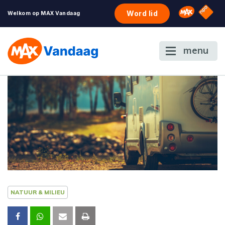
NPO S
Omroep 
Word lid
Welkom op MAX Vandaag
menu
NATUUR & MILIEU