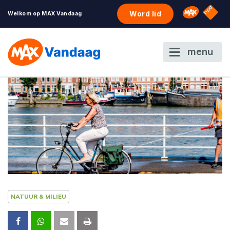
NPO S
Omroep 
Word lid
Welkom op MAX Vandaag
menu
NATUUR & MILIEU