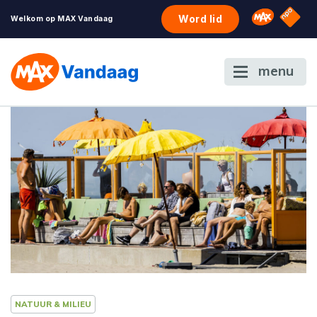
NPO S
Omroep 
Word lid
Welkom op MAX Vandaag
menu
NATUUR & MILIEU