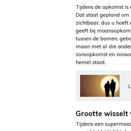
Tijdens de opkomst is
Dat staat gepland om 2
zichtbaar, dus u hoef
geeft bij maansopkomst
tussen de bomen, gebo
maan met al die andere
zonsopkomst en zonson
hemel staat.
L
Grootte wissel
Tijdens een supermaan