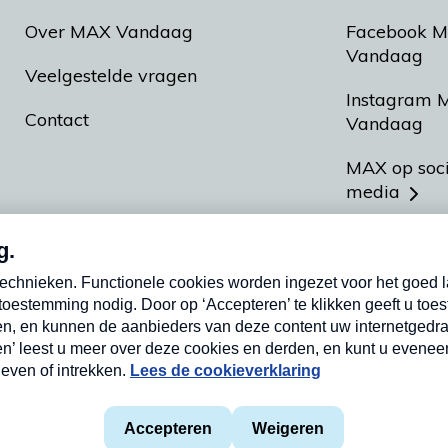
Over MAX Vandaag
Facebook 
Vandaag
Veelgestelde vragen
Instagram 
Contact
Vandaag
MAX op soc
media
MAX vakan
Meldpunt A
Heel Hollan
aarden
Privacyverklaring
Cookieverklaring