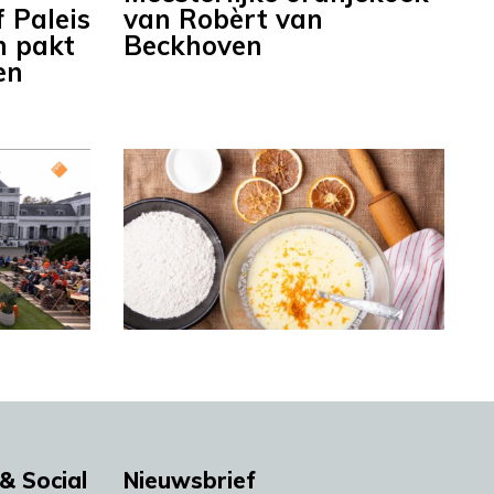
 Paleis
van Robèrt van
m pakt
Beckhoven
en
& Social
Nieuwsbrief