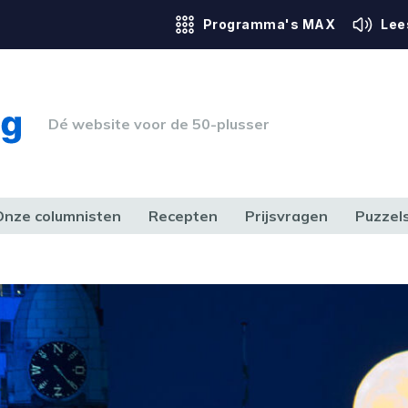
Programma's MAX
Lee
Dé website voor de 50-plusser
Onze columnisten
Recepten
Prijsvragen
Puzzel
ERK & RECHT
GEZONDHEID & SPORT
HUIS, TUIN & HOBBY
MEDIA & 