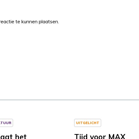
eactie te kunnen plaatsen.
LTUUR
UITGELICHT
aagt het
Tijd voor MAX