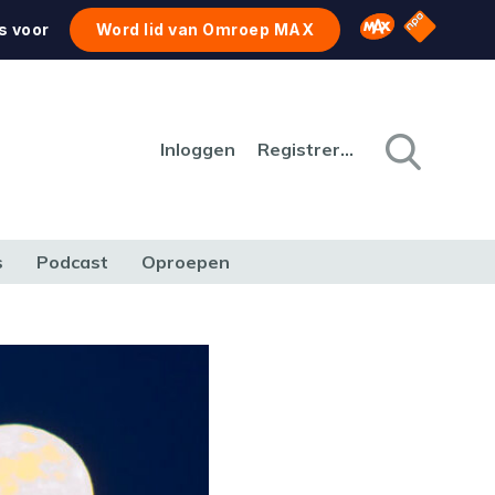
NPO Star
Omroep MAX
s voor
Word lid van Omroep MAX
Inloggen
Registreren
s
Podcast
Oproepen
CULTUUR
NATUUR & MILIEU
REIZEN & VERKEER