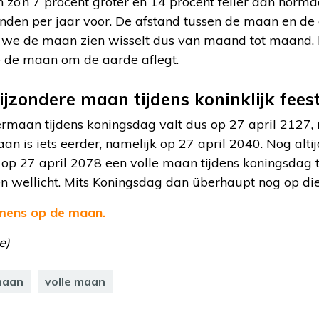
an zo’n 7 procent groter en 14 procent feller dan norm
en per jaar voor. De afstand tussen de maan en de aa
t we de maan zien wisselt dus van maand tot maand. 
 de maan om de aarde aflegt.
ijzondere maan tijdens koninklijk fees
rmaan tijdens koningsdag valt dus op 27 april 2127,
an is iets eerder, namelijk op 27 april 2040. Nog alti
op 27 april 2078 een volle maan tijdens koningsdag te
en wellicht. Mits Koningsdag dan überhaupt nog op di
 mens op de maan.
e)
maan
volle maan