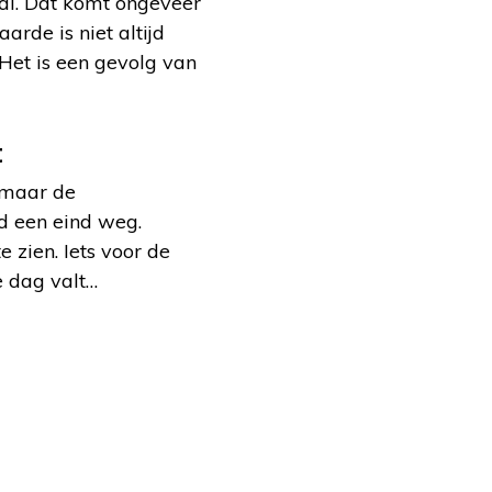
aal. Dat komt ongeveer
rde is niet altijd
Het is een gevolg van
t
 maar de
jd een eind weg.
 zien. Iets voor de
e dag valt…