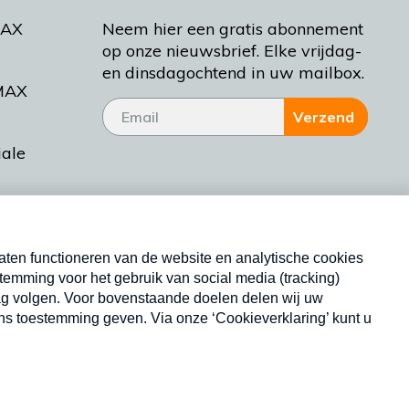
MAX
Neem hier een gratis abonnement
op onze nieuwsbrief. Elke vrijdag-
en dinsdagochtend in uw mailbox.
MAX
Verzend
iale
tieman
ctueel
Nieuwsbrief
d Bakt
Neem hier een gratis abonnement op onze
nieuwsbrief. Elke vrijdag- en dinsdagochtend in uw
mailbox.