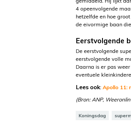
gemiddeld. Hij lijkt d
4 opeenvolgende maand
hetzelfde en hoe groo
de eivormige baan die
Eerstvolgende b
De eerstvolgende supe
eerstvolgende volle ma
Daarna is er pas weer 
eventuele kleinkinder
Lees ook
:
Apollo 11:
(Bron: ANP, Weeronlin
Koningsdag
super