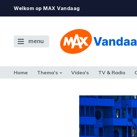
Welkom op MAX Vandaag
menu
Home
Thema’s
Video’s
TV & Radio
CONSUMENT
ETEN & DRINKEN
FAMILIE & RELATIE
GELD, W
TERUG NAAR TOEN