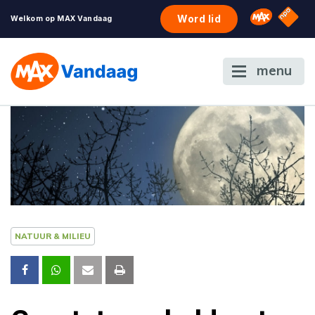
NPO S
Omroep 
Word lid
Welkom op MAX Vandaag
menu
NATUUR & MILIEU