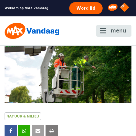
NPO S
Omroep 
Word lid
Welkom op MAX Vandaag
menu
NATUUR & MILIEU