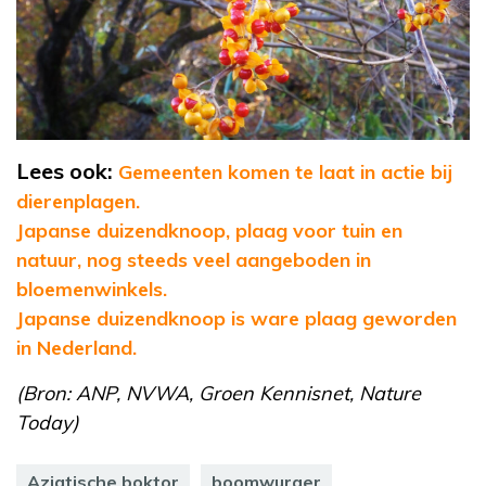
Lees ook:
Gemeenten komen te laat in actie bij
dierenplagen.
Japanse duizendknoop, plaag voor tuin en
natuur, nog steeds veel aangeboden in
bloemenwinkels.
Japanse duizendknoop is ware plaag geworden
in Nederland.
(Bron: ANP, NVWA, Groen Kennisnet, Nature
Today)
Aziatische boktor
boomwurger