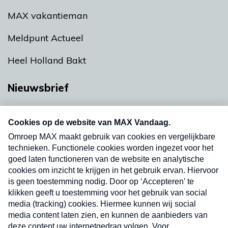
MAX vakantieman
Meldpunt Actueel
Heel Holland Bakt
Nieuwsbrief
Neem hier een gratis abonnement op onze
nieuwsbrief. Elke vrijdag- en dinsdagochtend in
uw mailbox.
Verzend