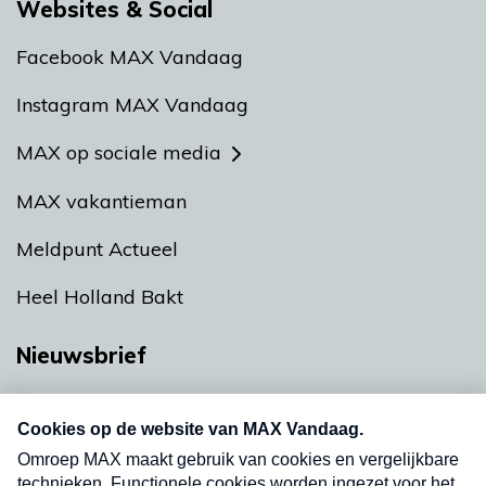
Websites & Social
Facebook MAX Vandaag
Instagram MAX Vandaag
MAX op sociale media
MAX vakantieman
Meldpunt Actueel
Heel Holland Bakt
Nieuwsbrief
Neem hier een gratis abonnement op onze
nieuwsbrief. Elke vrijdag- en dinsdagochtend in
uw mailbox.