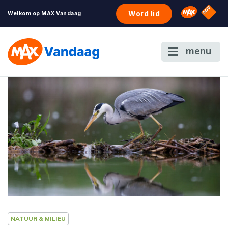
NPO S
Omroep 
Word lid
Welkom op MAX Vandaag
menu
NATUUR & MILIEU