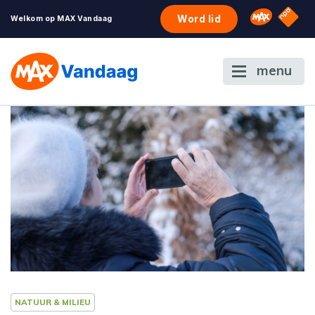
NPO S
Omroep 
Word lid
Welkom op MAX Vandaag
menu
NATUUR & MILIEU