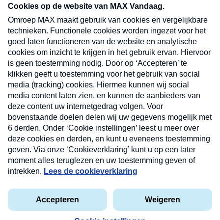
nieuwsbrief. Elke vrijdag- en dinsdagochtend in
uw mailbox.
Verzend
Nieuwsbrief
Neem hier een gratis abonnement op onze
nieuwsbrief. Elke vrijdag- en dinsdagochtend in uw
mailbox.
Contact
Algemene voorwaarden
Privacyverklaring
Cookieverklaring
Kwetsbaarheid melden
privacyverklaring
Copyright © 2026 MAX Vandaag -
Omroep MAX