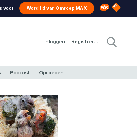
NPO Star
Omroep MAX
s voor
Word lid van Omroep MAX
Inloggen
Registreren
s
Podcast
Oproepen
CULTUUR
NATUUR & MILIEU
REIZEN & VERKEER