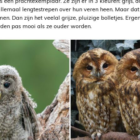
s een prachtexemplaar. Ze zijn er in 3 kleuren: grijs, 
allemaal lengtestrepen over hun veren heen. Maar dat
omen. Dan zijn het veelal grijze, pluizige bolletjes. Erg
den pas mooi als ze ouder worden.