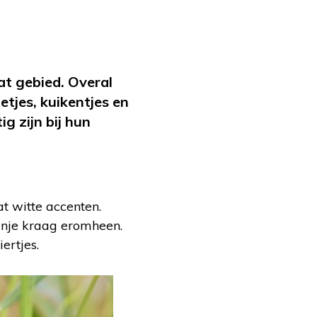
at gebied. Overal
etjes, kuikentjes en
ig zijn bij hun
t witte accenten.
ranje kraag eromheen.
ertjes.