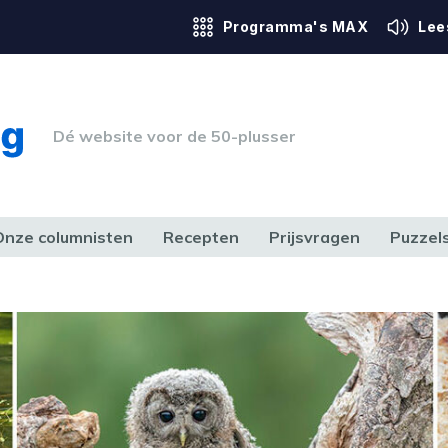
Programma's MAX
Lee
Dé website voor de 50-plusser
Onze columnisten
Recepten
Prijsvragen
Puzzel
ERK & RECHT
GEZONDHEID & SPORT
HUIS, TUIN & HOBBY
MEDIA & 