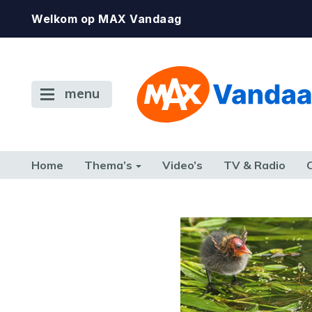
Welkom op MAX Vandaag
menu
Home
Thema’s
Video’s
TV & Radio
CONSUMENT
ETEN & DRINKEN
FAMILIE & RELATIE
GELD, W
TERUG NAAR TOEN