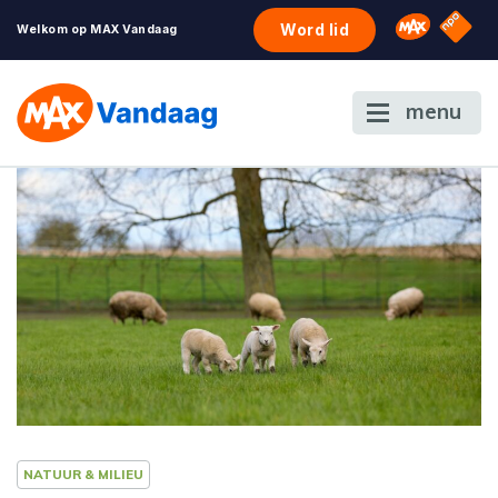
NPO S
Omroep 
Word lid
Welkom op MAX Vandaag
menu
NATUUR & MILIEU