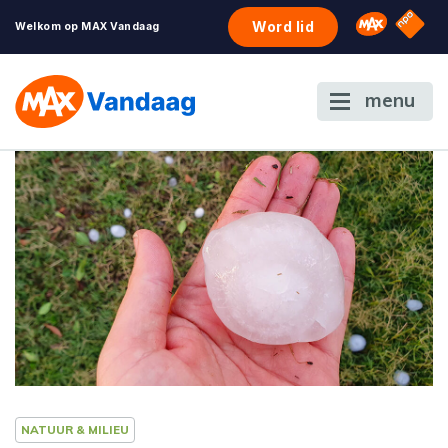
NPO S
Omroep 
Word lid
Welkom op MAX Vandaag
menu
NATUUR & MILIEU