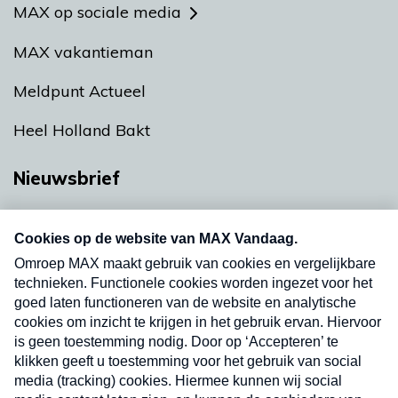
MAX op sociale media
MAX vakantieman
Meldpunt Actueel
Heel Holland Bakt
Nieuwsbrief
Neem hier een gratis abonnement op onze
nieuwsbrief. Elke vrijdag- en dinsdagochtend in
uw mailbox.
Verzend