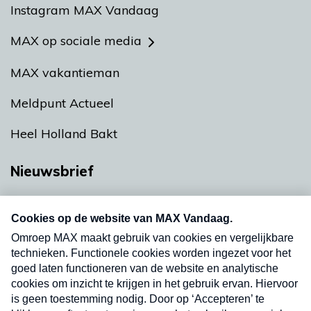
Instagram MAX Vandaag
MAX op sociale media
MAX vakantieman
Meldpunt Actueel
Heel Holland Bakt
Nieuwsbrief
Neem hier een gratis abonnement op onze
nieuwsbrief. Elke vrijdag- en dinsdagochtend in
uw mailbox.
Verzend