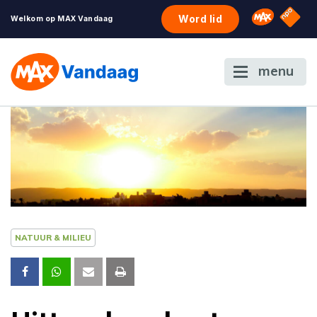
NPO S
Omroep 
Word lid
Welkom op MAX Vandaag
menu
NATUUR & MILIEU