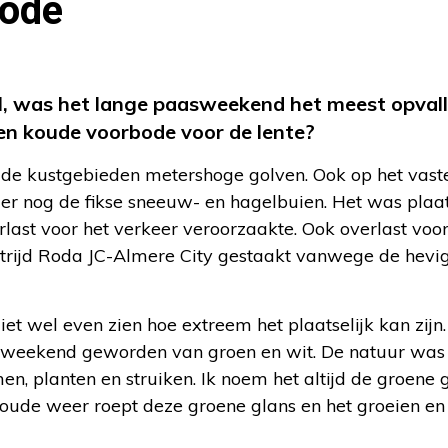
bode
ril, was het lange paasweekend het meest opval
en koude voorbode voor de lente?
 de kustgebieden metershoge golven. Ook op het vast
r nog de fikse sneeuw- en hagelbuien. Het was plaat
rlast voor het verkeer veroorzaakte. Ook overlast voor
trijd Roda JC-Almere City gestaakt vanwege de hevi
iet wel even zien hoe extreem het plaatselijk kan zijn.
aasweekend geworden van groen en wit. De natuur was
n, planten en struiken. Ik noem het altijd de groene 
koude weer roept deze groene glans en het groeien en