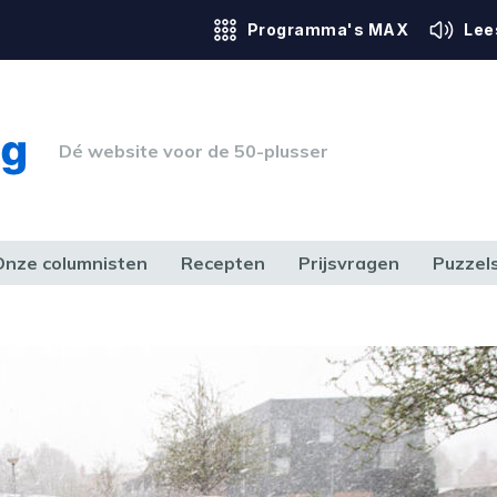
Programma's MAX
Lee
Dé website voor de 50-plusser
Onze columnisten
Recepten
Prijsvragen
Puzzel
ERK & RECHT
GEZONDHEID & SPORT
HUIS, TUIN & HOBBY
MEDIA & 