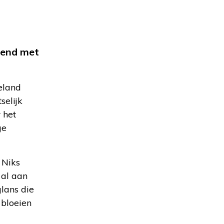
lend met
eland
selijk
 het
ge
 Niks
 al aan
glans die
 bloeien