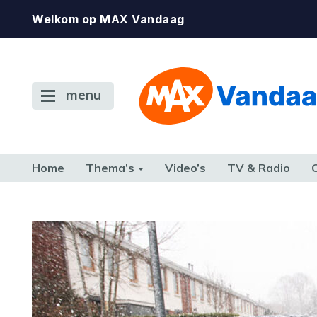
Welkom op MAX Vandaag
menu
Home
Thema’s
Video’s
TV & Radio
CONSUMENT
ETEN & DRINKEN
FAMILIE & RELATIE
GELD, W
TERUG NAAR TOEN