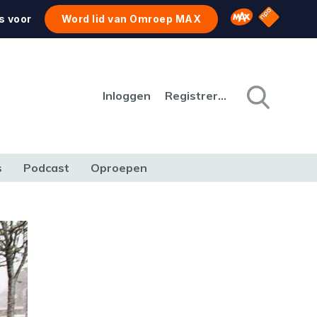
NPO Star
Omroep MAX
s voor
Word lid van Omroep MAX
Inloggen
Registreren
s
Podcast
Oproepen
CULTUUR
NATUUR & MILIEU
REIZEN & VERKEER