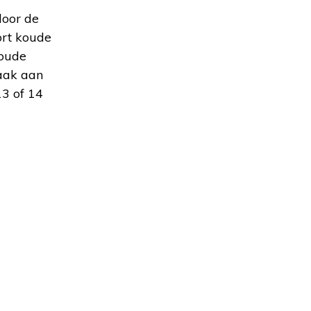
door de
oort koude
koude
aak aan
3 of 14