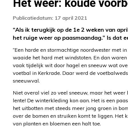
Het weer: koude voor
Publicatiedatum: 17 april 2021
“Als ik terugkijk op de 1e 2 weken van ap
het ruige weer op paasmaandag.” Is dat e
“Een harde en stormachtige noordwester met in
waaide het hard met windstoten. En dan waren e
vaak tijdelijk wit door hagel en sneeuw wat ove
voetbal in Kerkrade. Daar werd de voetbalweds
sneeuwval.
Niet overal viel zo veel sneeuw, maar het weer l
lente! De winterkleding kon aan. Het is een p
het uitbotten met steeds meer jong groen in bome
over de bomen en struiken komt te liggen. Het 
van planten en bloemen een halt toe.