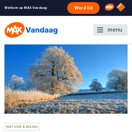
NPO S
Omroep 
Word lid
Welkom op MAX Vandaag
menu
NATUUR & MILIEU