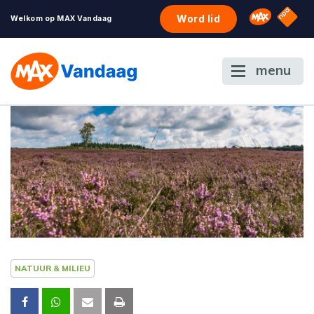
NPO S
Omroep 
Word lid
Welkom op MAX Vandaag
menu
NATUUR & MILIEU