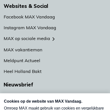
Websites & Social
Facebook MAX Vandaag
Instagram MAX Vandaag
MAX op sociale media
MAX vakantieman
Meldpunt Actueel
Heel Holland Bakt
Nieuwsbrief
Neem hier een gratis abonnement op onze
nieuwsbrief. Elke vrijdag- en dinsdagochtend in
uw mailbox.